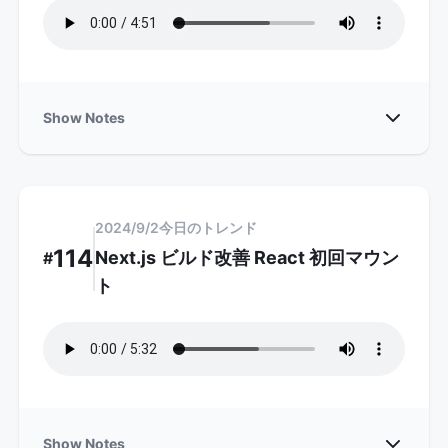
Show
Show Notes
2024/9/2
今日のトレンド
114
Next.js ビルド改善 React 初回マウン
#
ト
Show
Show Notes