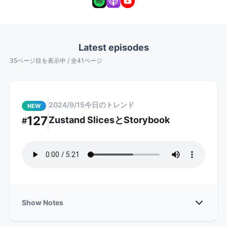
Latest episodes
35
ページ目を表示中 / 全
41
ページ
2024/9/15
今日のトレンド
NEW
127
Zustand SlicesとStorybook
#
Show
Show Notes