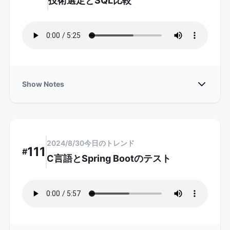
技術選定とSQL比較
Show
Show Notes
2024/8/30
今日のトレンド
111
#
C言語とSpring Bootのテスト