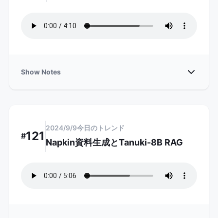
Show
Show Notes
2024/9/9
今日のトレンド
121
#
Napkin資料生成とTanuki-8B RAG