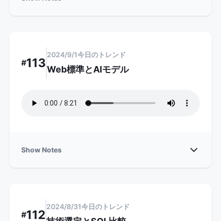
2024/9/1
今日のトレンド
113
#
Web標準とAIモデル
Show
Show Notes
2024/8/31
今日のトレンド
112
#