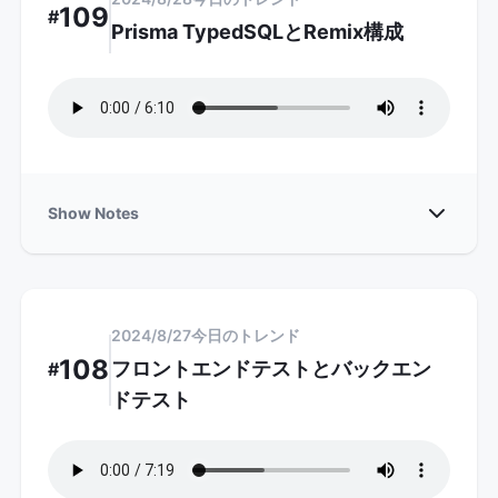
109
#
Prisma TypedSQLとRemix構成
Show
Show Notes
2024/8/27
今日のトレンド
108
フロントエンドテストとバックエン
#
ドテスト