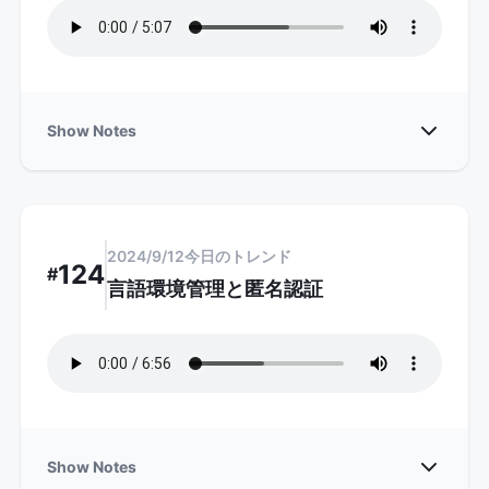
Show
Show Notes
2024/9/12
今日のトレンド
124
#
言語環境管理と匿名認証
Show
Show Notes