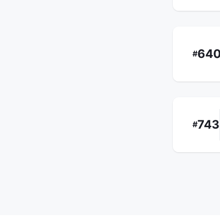
64
#
743
#