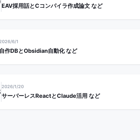
0
EAV採用話とCコンパイラ作成論文
など
2026/6/1
自作DBとObsidian自動化
など
2026/1/20
8
サーバーレスReactとClaude活用
など