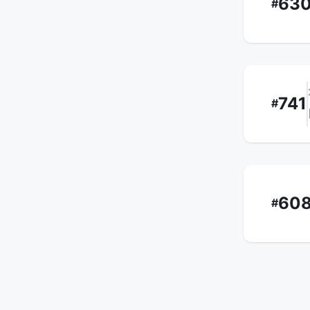
63
#
741
#
60
#