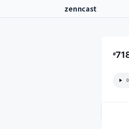
zenncast
71
#